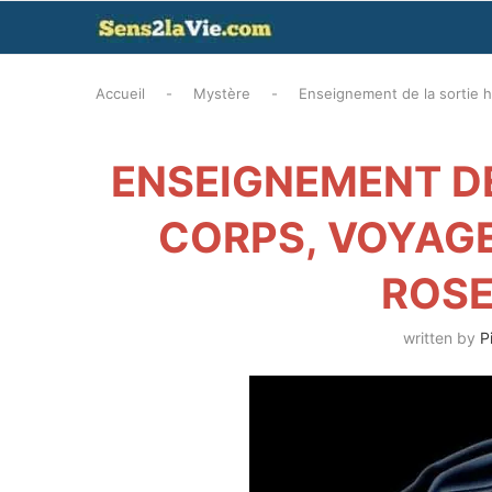
Accueil
-
Mystère
-
Enseignement de la sortie h
ENSEIGNEMENT DE
CORPS, VOYAGE
ROSE
written by
P