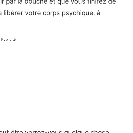
air par la bouche et que vous finirez de
à libérer votre corps psychique, à
Publicité
eut être verrez-vous quelque chose