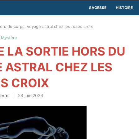
SAGESSE
HISTOIRE
ors du corps, voyage astral chez les roses croix
Mystère
 LA SORTIE HORS DU
 ASTRAL CHEZ LES
S CROIX
ierre
28 juin 2026