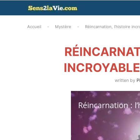
Accueil
-
Mystère
-
Réincarnation, l’histoire in
RÉINCARNATI
INCROYABLE
written by
P